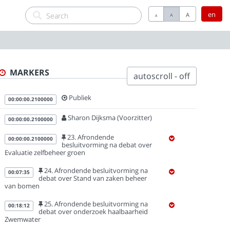
en
A
A
A
MARKERS
autoscroll - off
Publiek
00:00:00.2100000
Sharon Dijksma (Voorzitter)
00:00:00.2100000
23. Afrondende
00:00:00.2100000
besluitvorming na debat over
Evaluatie zelfbeheer groen
24. Afrondende besluitvorming na
00:07:35
debat over Stand van zaken beheer
van bomen
25. Afrondende besluitvorming na
00:18:12
debat over onderzoek haalbaarheid
Zwemwater