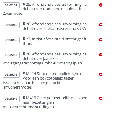
25. Afrondende besluitvorming na
01:02:02
debat over onderzoek haalbaarheid
Zwemwater
26. Afrondende besluitvorming na
01:04:40
debat over Toekomstscenario's UW
27. Initiatiefvoorstel ‘Utrecht geeft
03:08:39
thuis’
28. Afrondende besluitvorming na
03:35:50
debat over Jaarlijkse
voortgangsrapportage mbo-uitvoeringsplan
M414 Stop de medeplichtigheid –
05:26:19
Voor een boycotbeleid tegen
Israëlische apartheid en genocide
(inwonersmotie)
M416 Geen gemeentelijk pensioen
05:26:46
naar bezetting en
mensenrechtenschendingen
M417 Utrechtse raad voor
05:27:11
boycotbeleid tegen genocide
M496 Maak onderzoek Overvecht
06:00:52