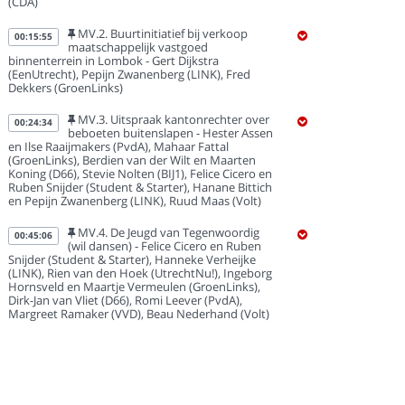
(CDA)
MV.2. Buurtinitiatief bij verkoop
00:15:55
maatschappelijk vastgoed
binnenterrein in Lombok - Gert Dijkstra
(EenUtrecht), Pepijn Zwanenberg (LINK), Fred
Dekkers (GroenLinks)
MV.3. Uitspraak kantonrechter over
00:24:34
beboeten buitenslapen - Hester Assen
en Ilse Raaijmakers (PvdA), Mahaar Fattal
(GroenLinks), Berdien van der Wilt en Maarten
Koning (D66), Stevie Nolten (BIJ1), Felice Cicero en
Ruben Snijder (Student & Starter), Hanane Bittich
en Pepijn Zwanenberg (LINK), Ruud Maas (Volt)
MV.4. De Jeugd van Tegenwoordig
00:45:06
(wil dansen) - Felice Cicero en Ruben
Snijder (Student & Starter), Hanneke Verheijke
(LINK), Rien van den Hoek (UtrechtNu!), Ingeborg
Hornsveld en Maartje Vermeulen (GroenLinks),
Dirk-Jan van Vliet (D66), Romi Leever (PvdA),
Margreet Ramaker (VVD), Beau Nederhand (Volt)
MV.5. Utrecht moet geen podium zijn
00:55:15
voor homogenezing - Stevie Nolten
(BIJ1), Hanane Bittich (LINK), Tess Meerding (VVD),
Ruud Maas (Volt)