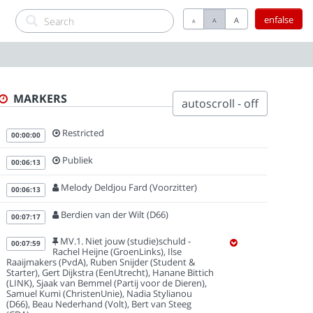
enfalse
A
A
A
MARKERS
autoscroll - off
Restricted
00:00:00
Publiek
00:06:13
Melody Deldjou Fard (Voorzitter)
00:06:13
Berdien van der Wilt (D66)
00:07:17
MV.1. Niet jouw (studie)schuld -
00:07:59
Rachel Heijne (GroenLinks), Ilse
Raaijmakers (PvdA), Ruben Snijder (Student &
Starter), Gert Dijkstra (EenUtrecht), Hanane Bittich
(LINK), Sjaak van Bemmel (Partij voor de Dieren),
Samuel Kumi (ChristenUnie), Nadia Stylianou
(D66), Beau Nederhand (Volt), Bert van Steeg