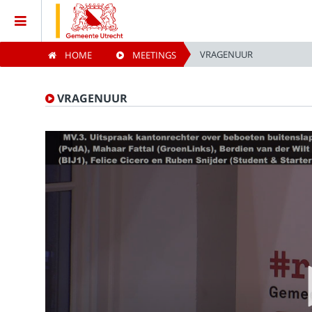
VRAGENUUR
HOME
MEETINGS
Home
VRAGENUUR
Meetings
Live Sessions
Categories
Watchlist
Search