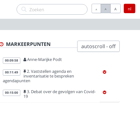
nl
A
A
A
MARKEERPUNTEN
autoscroll - off
Anne-Marijke Podt
00:09:58
2. Vaststellen agenda en
00:11:49
inventarisatie te bespreken
agendapunten
3. Debat over de gevolgen van Covid-
00:15:00
19