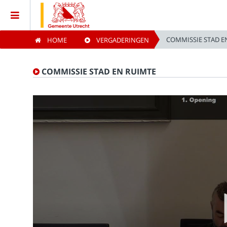
COMMISSIE STAD E
HOME
VERGADERINGEN
Home
COMMISSIE STAD EN RUIMTE
Vergaderingen
Live vergaderingen
Categorieën
Kijklijst
Zoeken