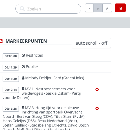
nl
A
A
A
MARKEERPUNTEN
autoscroll - off
Restricted
00:00:00
Publiek
00:11:29
Melody Deldjou Fard (GroenLinks)
00:11:30
MV.1. Nestbeschermers voor
00:12:14
weidevogels - Saskia Oskam (Partij
voor de Dieren)
MV.3. Hoog tijd voor de nieuwe
00:16:28
inrichting van sportpark Overvecht
Noord - Bert van Steeg (CDA), Titus Stam (PvdA),
Hans Geleijns (D66), Beau Nederhand (Volt),
Stefan Gaillard (Stadsbelang Utrecht), David Bosch
(UtrechtNu!), Gert Dijkstra (EenUtrecht)