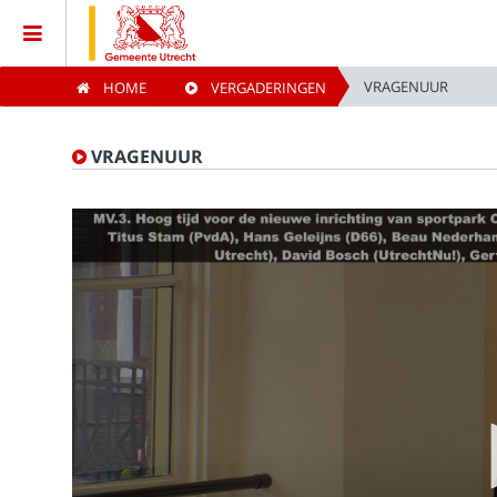
VRAGENUUR
HOME
VERGADERINGEN
Home
VRAGENUUR
Vergaderingen
Live vergaderingen
Categorieën
Kijklijst
Zoeken