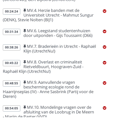
MV.4. Herzie banden met de
00:24:24
Universiteit Utrecht - Mahmut Sungur
(DENK), Stevie Nolten (BIJ1)
MV.6. Leegstand studentenhuizen
00:31:34
door uitponden - Gijs Toussaint (D66)
MV.7. Braderieën in Utrecht - Raphaël
00:38:26
Klijn (UtrechtNu!)
MV.8. Overlast en criminaliteit
00:45:22
Rietveldbuurt, Hoograven-Zuid -
Raphaël Klijn (UtrechtNu!)
MV.9. Aanvullende vragen
00:48:55
bescherming ecologie rond de
Haarrijnseplas (IV) - Anne Sasbrink (Partij voor de
Dieren)
MV.10. Mondelinge vragen over de
00:54:05
afsluiting van de Loobrug in De Meern
- Marijn de Pagter (VVD)