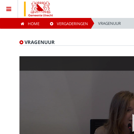
VRAGENUUR
HOME
VERGADERINGEN
Home
VRAGENUUR
Vergaderingen
Live vergaderingen
Categorieën
Kijklijst
Zoeken