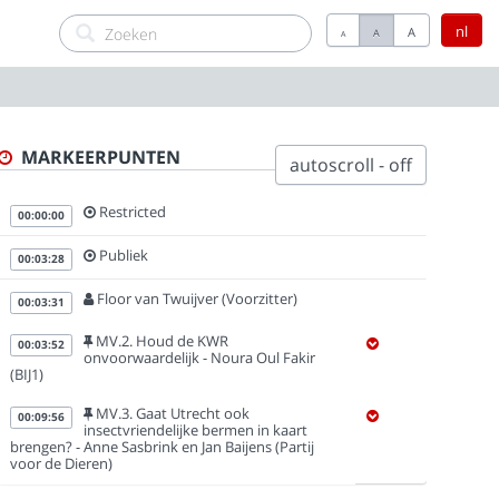
nl
A
A
A
MARKEERPUNTEN
autoscroll - off
Restricted
00:00:00
Publiek
00:03:28
Floor van Twuijver (Voorzitter)
00:03:31
MV.2. Houd de KWR
00:03:52
onvoorwaardelijk - Noura Oul Fakir
(BIJ1)
MV.3. Gaat Utrecht ook
00:09:56
insectvriendelijke bermen in kaart
brengen? - Anne Sasbrink en Jan Baijens (Partij
voor de Dieren)