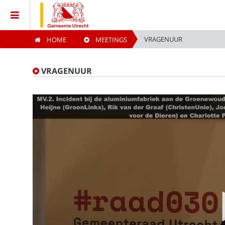
VRAGENUUR
HOME
MEETINGS
Home
VRAGENUUR
Meetings
Live Sessions
Categories
Watchlist
Search