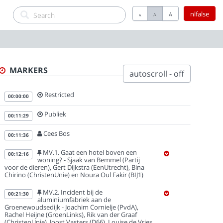
nlfalse
A
A
A
MARKERS
autoscroll - off
Restricted
00:00:00
Publiek
00:11:29
Cees Bos
00:11:36
MV.1. Gaat een hotel boven een
00:12:16
woning? - Sjaak van Bemmel (Partij
voor de dieren), Gert Dijkstra (EenUtrecht), Bina
Chirino (ChristenUnie) en Noura Oul Fakir (BIJ1)
MV.2. Incident bij de
00:21:30
aluminiumfabriek aan de
Groenewoudsedijk - Joachim Cornielje (PvdA),
Rachel Heijne (GroenLinks), Rik van der Graaf
(ChristenUnie), Joost Vasters (D66), Louise de Vries