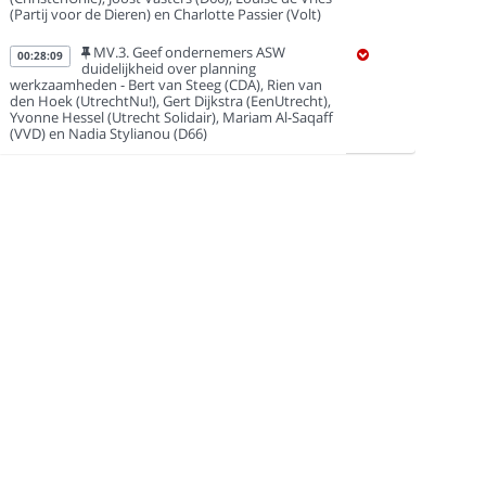
(Partij voor de Dieren) en Charlotte Passier (Volt)
MV.3. Geef ondernemers ASW
00:28:09
duidelijkheid over planning
werkzaamheden - Bert van Steeg (CDA), Rien van
den Hoek (UtrechtNu!), Gert Dijkstra (EenUtrecht),
Yvonne Hessel (Utrecht Solidair), Mariam Al-Saqaff
(VVD) en Nadia Stylianou (D66)