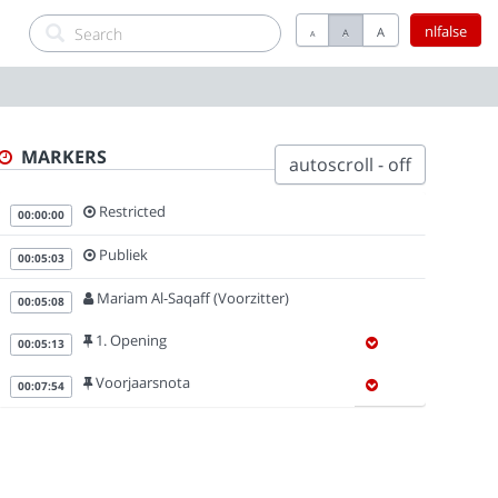
nlfalse
A
A
A
MARKERS
autoscroll - off
Restricted
00:00:00
Publiek
00:05:03
Mariam Al-Saqaff (Voorzitter)
00:05:08
1. Opening
00:05:13
Voorjaarsnota
00:07:54