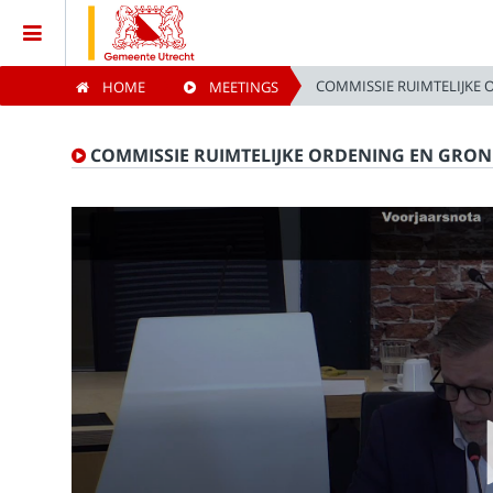
COMMISSIE RUIMTELIJKE
HOME
MEETINGS
Home
COMMISSIE RUIMTELIJKE ORDENING EN GRO
Meetings
Live Sessions
Categories
Watchlist
Search